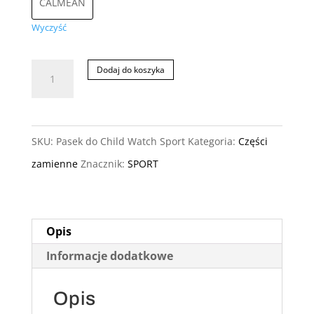
CALMEAN
Wyczyść
ilość
Dodaj do koszyka
Pasek
do
CALMEAN
SKU:
Pasek do Child Watch Sport
Kategoria:
Części
SPORT
zamienne
Znacznik:
SPORT
Opis
Informacje dodatkowe
Opis