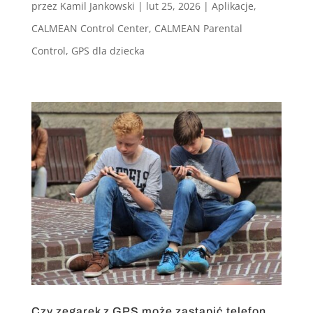
przez
Kamil Jankowski
|
lut 25, 2026
|
Aplikacje
,
CALMEAN Control Center
,
CALMEAN Parental
Control
,
GPS dla dziecka
Czy zegarek z GPS może zastąpić telefon