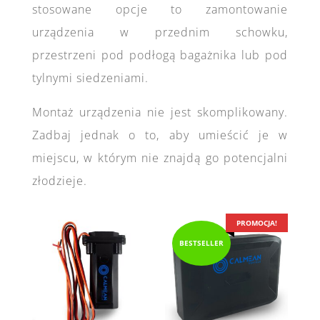
stosowane opcje to zamontowanie
urządzenia w przednim schowku,
przestrzeni pod podłogą bagażnika lub pod
tylnymi siedzeniami.
Montaż urządzenia nie jest skomplikowany.
Zadbaj jednak o to, aby umieścić je w
miejscu, w którym nie znajdą go potencjalni
złodzieje.
PROMOCJA!
BESTSELLER