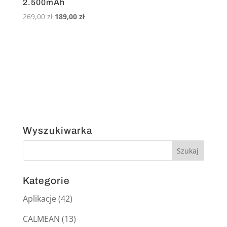
2.500mAh
Pierwotna
Aktualna
269,00
zł
189,00
zł
cena
cena
wynosiła:
wynosi:
269,00 zł.
189,00 zł.
Wyszukiwarka
Kategorie
Aplikacje
(42)
CALMEAN
(13)