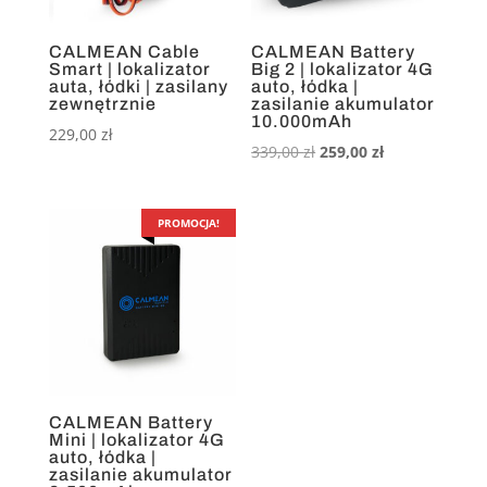
CALMEAN Cable
CALMEAN Battery
Smart | lokalizator
Big 2 | lokalizator 4G
auta, łódki | zasilany
auto, łódka |
zewnętrznie
zasilanie akumulator
10.000mAh
229,00
zł
Pierwotna
Aktualna
339,00
zł
259,00
zł
cena
cena
wynosiła:
wynosi:
339,00 zł.
259,00 zł.
PROMOCJA!
CALMEAN Battery
Mini | lokalizator 4G
auto, łódka |
zasilanie akumulator