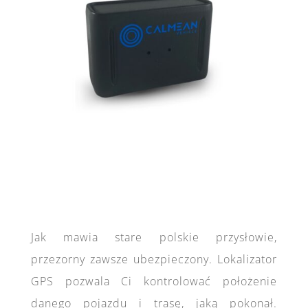
Jak mawia stare polskie przysłowie,
przezorny zawsze ubezpieczony. Lokalizator
GPS pozwala Ci kontrolować położenie
danego pojazdu i trasę, jaką pokonał.