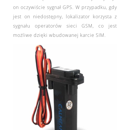
on oczywiście sygnał GPS. W przypadku, gdy
jest on niedostępny, lokalizator korzysta z
sygnału operatorów sieci GSM, co jest
możliwe dzięki wbudowanej karcie SIM.