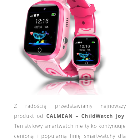
Z radością przedstawiamy najnowszy
produkt od
CALMEAN – ChildWatch Joy
.
Ten stylowy smartwatch nie tylko kontynuuje
cenioną i popularną linię smartwatchy dla