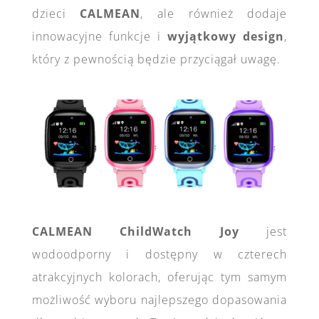
dzieci
CALMEAN
, ale również dodaje
innowacyjne funkcje i
wyjątkowy design
,
który z pewnością będzie przyciągał uwagę.
CALMEAN ChildWatch Joy
jest
wodoodporny i dostępny w czterech
atrakcyjnych kolorach, oferując tym samym
możliwość wyboru najlepszego dopasowania