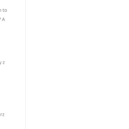
h to
? A
y z
erz