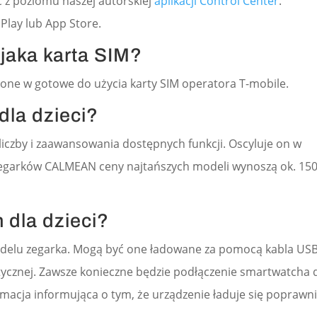
z poziomu naszej autorskiej
aplikacji Control Center
.
 Play lub App Store.
 jaka karta SIM?
e w gotowe do użycia karty SIM operatora T-mobile.
dla dzieci?
liczby i zaawansowania dostępnych funkcji. Oscyluje on w
zegarków CALMEAN ceny najtańszych modeli wynoszą ok. 150 
 dla dzieci?
delu zegarka. Mogą być one ładowane za pomocą kabla USB
ycznej. Zawsze konieczne będzie podłączenie smartwatcha 
imacja informująca o tym, że urządzenie ładuje się poprawni