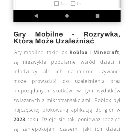
Gry Mobilne - Rozrywka,
Która Może Uzależniać
Gry mobilne, takie jak
Roblox
i
Minecraft
,
są niezwykle popularne wśród dzieci i
młodzieży, ale ich nadmierne używanie
może prowadzić do uzależnienia oraz
niepożądanych skutków, w tym wydatków
związanych z mikrotransakcjami. Roblox był
najczęściej blokowaną aplikacją do gier w
2023
roku​
. Dzieje się tak, ponieważ rodzice
są zaniepokojeni czasem, jaki ich dzieci