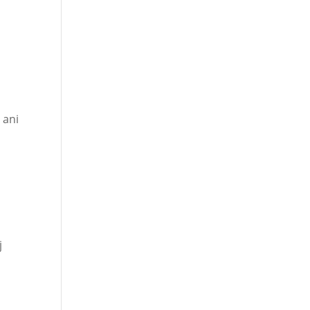
 ani
j