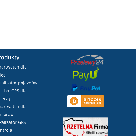
rodukty
artwatch dla
ieci
kalizator pojazdów
acker GPS dla
ierząt
artwatch dla
niorów
kalizator GPS
ntrola