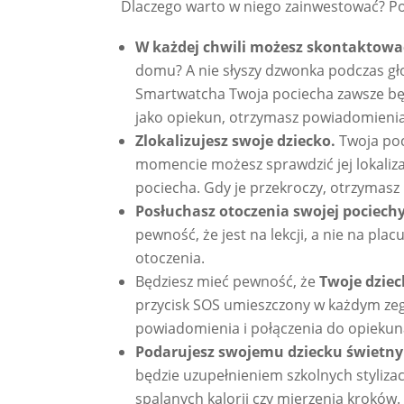
Dlaczego warto w niego zainwestować? Pow
W każdej chwili możesz skontaktować
domu? A nie słyszy dzwonka podczas gł
Smartwatcha Twoja pociecha zawsze będ
jako opiekun, otrzymasz powiadomienia 
Zlokalizujesz swoje dziecko.
Twoja poc
momencie możesz sprawdzić jej lokaliza
pociecha. Gdy je przekroczy, otrzymas
Posłuchasz otoczenia swojej pociech
pewność, że jest na lekcji, a nie na pl
otoczenia.
Będziesz mieć pewność, że
Twoje dziec
przycisk SOS umieszczony w każdym zeg
powiadomienia i połączenia do opiekun
Podarujesz swojemu dziecku świetny
będzie uzupełnieniem szkolnych stylizacj
spalanych kalorii czy mierzenia kroków.