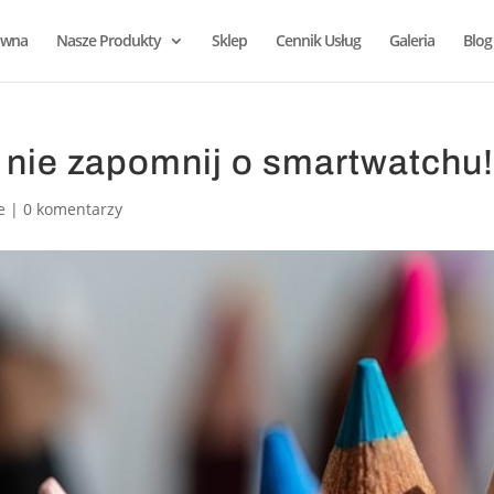
ówna
Nasze Produkty
Sklep
Cennik Usług
Galeria
Blog
 nie zapomnij o smartwatchu
e
|
0 komentarzy