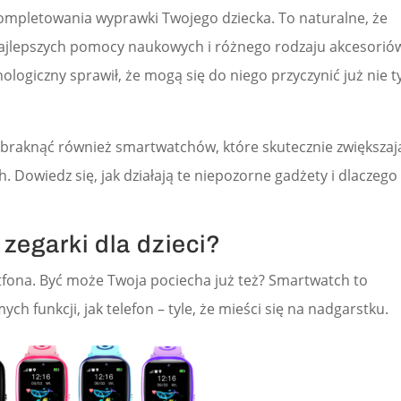
kompletowania wyprawki Twojego dziecka. To naturalne, że
 najlepszych pomocy naukowych i różnego rodzaju akcesorió
ologiczny sprawił, że mogą się do niego przyczynić już nie t
braknąć również smartwatchów, które skutecznie zwiększaj
. Dowiedz się, jak działają te niepozorne gadżety i dlaczego
 zegarki dla dzieci?
tfona. Być może Twoja pociecha już też? Smartwatch to
ch funkcji, jak telefon – tyle, że mieści się na nadgarstku.