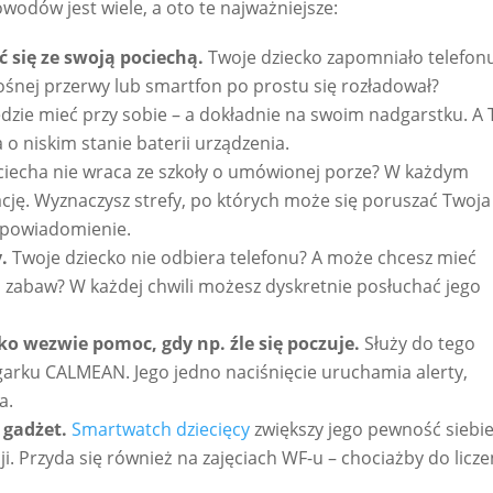
odów jest wiele, a oto te najważniejsze:
 się ze swoją pociechą.
Twoje dziecko zapomniało telefonu
ośnej przerwy lub smartfon po prostu się rozładował?
zie mieć przy sobie – a dokładnie na swoim nadgarstku. A 
o niskim stanie baterii urządzenia.
iecha nie wraca ze szkoły o umówionej porze? W każdym
cję. Wyznaczysz strefy, po których może się poruszać Twoja
z powiadomienie.
y.
Twoje dziecko nie odbiera telefonu? A może chcesz mieć
acu zabaw? W każdej chwili możesz dyskretnie posłuchać jego
ko wezwie pomoc, gdy np. źle się poczuje.
Służy do tego
arku CALMEAN. Jego jedno naciśnięcie uruchamia alerty,
a.
 gadżet.
Smartwatch dziecięcy
zwiększy jego pewność siebie
i. Przyda się również na zajęciach WF-u – chociażby do licze