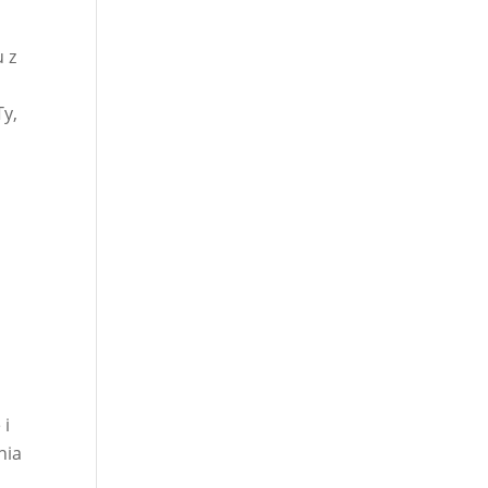
 z
Ty,
 i
nia