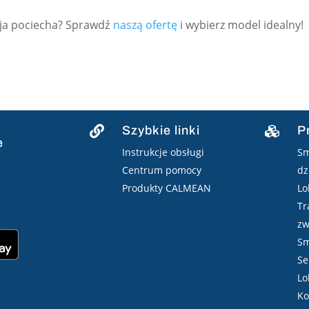
oja pociecha? Sprawdź
naszą ofertę
i wybierz model idealny!
Szybkie linki
P


e
Instrukcje obsługi
Sm
Centrum pomocy
dz
Produkty CALMEAN
Lo
Tr
zw
Sm
Se
Lo
Ko