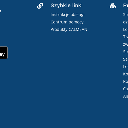
Szybkie linki
P


e
Instrukcje obsługi
Sm
Centrum pomocy
dz
Produkty CALMEAN
Lo
Tr
zw
Sm
Se
Lo
Ko
Ro
Ca
An