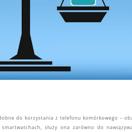
dobne do korzystania z telefonu komórkowego – ob
 smartwatchach, służy ona zarówno do nawiązyw