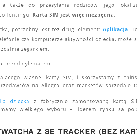
a także do przesyłania rodzicowi jego lokaliza
eo-fencingu.
Karta SIM jest więc niezbędna.
ka, potrzebny jest też drugi element:
Aplikacja
. T
elefonie czy komputerze aktywności dziecka, może s
 zdalnie zegarkiem.
ęc przed dylematem:
ącego własnej karty SIM, i skorzystamy z chińs
sprzedawców na Allegro oraz marketów sprzedaje t
la dziecka
z fabrycznie zamontowaną kartą SI
e mamy wielkiego wyboru – liderem rynku są pol
WATCHA Z SE TRACKER (BEZ KAR