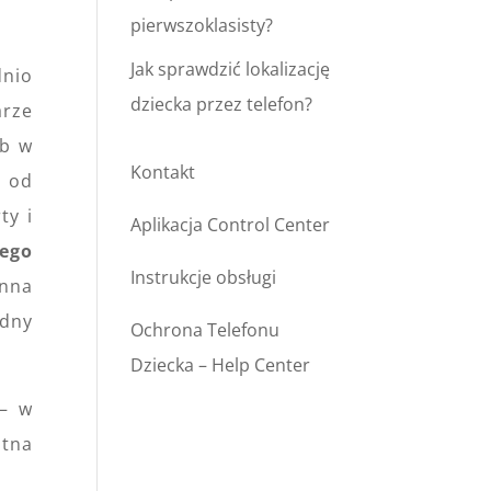
pierwszoklasisty?
Jak sprawdzić lokalizację
dnio
dziecka przez telefon?
arze
b w
Kontakt
e od
ty i
Aplikacja Control Center
ego
Instrukcje obsługi
nna
udny
Ochrona Telefonu
Dziecka – Help Center
 – w
atna