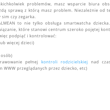
akichkolwiek problemów, masz wsparcie biura obs
każdą sprawą z którą masz problem. Niezależnie od t
y sim czy zegarka.
CALMEAN to nie tylko obsługa smartwatcha dziecka
iązanie, które stanowi centrum szeroko pojętej kont
 więc podpiąć i kontrolować:
ub więcej dzieci)
 osób)
prawowanie pełnej
kontroli rodzicielskiej
nad cza
tron WWW przeglądanych przez dziecko, etc)