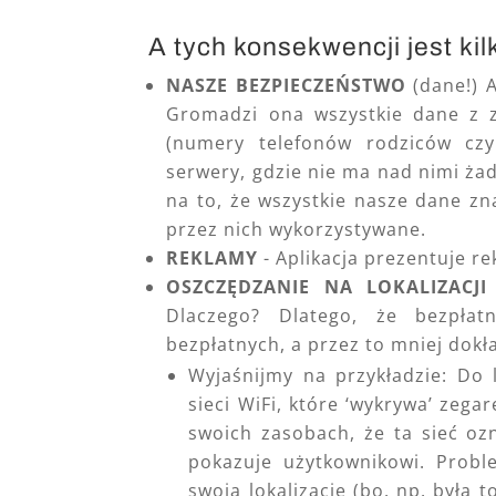
A tych konsekwencji jest kil
NASZE BEZPIECZEŃSTWO
(dane!) A
Gromadzi ona wszystkie dane z z
(numery telefonów rodziców czy 
serwery, gdzie nie ma nad nimi żad
na to, że wszystkie nasze dane zn
przez nich wykorzystywane.
REKLAMY
- Aplikacja prezentuje r
OSZCZĘDZANIE NA LOKALIZACJI
Dlaczego? Dlatego, że bezpłatn
bezpłatnych, a przez to mniej dokł
Wyjaśnijmy na przykładzie: Do 
sieci WiFi, które ‘wykrywa’ zeg
swoich zasobach, że ta sieć oz
pokazuje użytkownikowi. Probl
swoją lokalizację (bo. np. była t