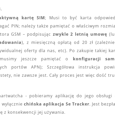
.
aktywną kartę SIM
; Musi to być karta odpowie
gać PIN; należy także pamiętać o właściwym rozmi
atora GSM – podpisując
zwykle 2 letnią umowę
(lu
adowania
), z miesięczną opłatą od 20 zł (zależni
widualnej oferty dla nas, etc). Po zakupie takiej kar
- musimy jeszcze pamiętać o
konfiguracji sam
ych portów APN); Szczegółowa instrukcja powi
tety, nie zawsze jest. Cały proces jest więc dość tr
.
artwatcha - pobieramy aplikację do jego obsługi
e wyłącznie
chińska aplikacja Se Tracker
. Jest bezpł
 z konsekwencji jej używania.