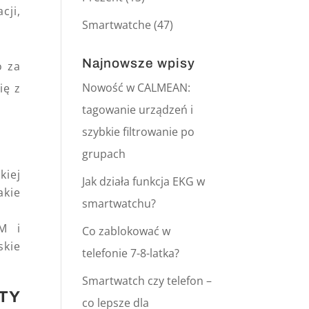
cji,
Smartwatche
(47)
Najnowsze wpisy
o za
Nowość w CALMEAN:
ię z
tagowanie urządzeń i
szybkie filtrowanie po
grupach
kiej
Jak działa funkcja EKG w
akie
smartwatchu?
M i
Co zablokować w
skie
telefonie 7-8-latka?
Smartwatch czy telefon –
TY
co lepsze dla