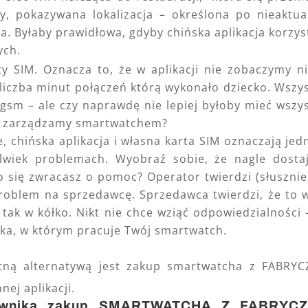
, pokazywana lokalizacja – określona po nieaktua
na. Byłaby prawidłowa, gdyby chińska aplikacja korzys
ych.
rty SIM. Oznacza to, że w aplikacji nie zobaczymy n
. liczba minut połączeń którą wykonało dziecko. Wszy
gsm – ale czy naprawdę nie lepiej byłoby mieć wszy
órą zarządzamy smartwatchem?
 chińska aplikacja i własna karta SIM oznaczają jed
olwiek problemach. Wyobraź sobie, że nagle dosta
o się zwracasz o pomoc? Operator twierdzi (słusznie
problem na sprzedawcę. Sprzedawca twierdzi, że to 
I tak w kółko. Nikt nie chce wziąć odpowiedzialności 
ska, w którym pracuje Twój smartwatch.
stną alternatywą jest zakup smartwatcha z FABRY
ej aplikacji.
kownika zakup SMARTWATCHA Z FABRYC