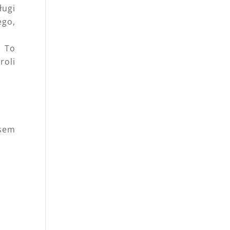
ługi
ego,
. To
roli
sem