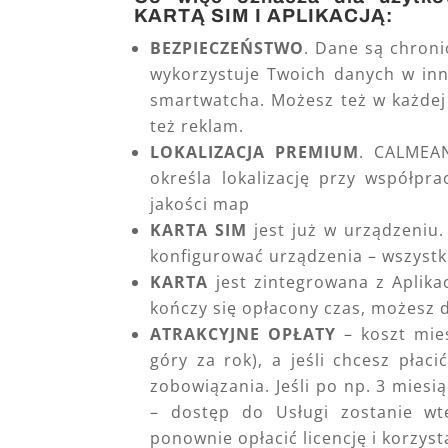
KARTĄ SIM I APLIKACJĄ:
BEZPIECZEŃSTWO
. Dane są chroni
wykorzystuje Twoich danych w inn
smartwatcha. Możesz też w każdej
też reklam.
LOKALIZACJA PREMIUM
. CALMEAN
określa lokalizację przy współpr
jakości map
KARTA SIM
jest już w urządzeniu.
konfigurować urządzenia – wszystk
KARTA
jest zintegrowana z Aplikacj
kończy się opłacony czas, możesz d
ATRAKCYJNE OPŁATY
– koszt mies
góry za rok), a jeśli chcesz płac
zobowiązania. Jeśli po np. 3 miesi
– dostęp do Usługi zostanie w
ponownie opłacić licencję i korzyst