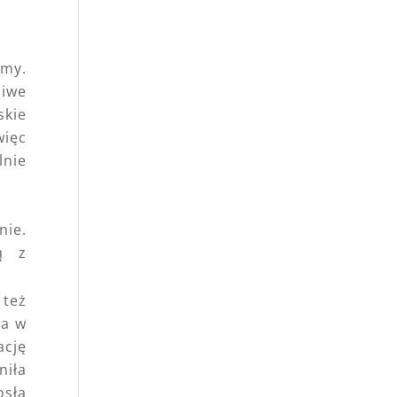
rmy.
liwe
skie
więc
lnie
nie.
ją z
 też
za w
ację
niła
osła