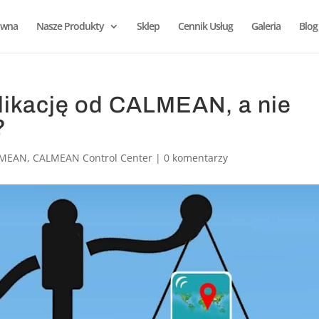
ówna
Nasze Produkty
Sklep
Cennik Usług
Galeria
Blog
likację od CALMEAN, a nie
?
LMEAN
,
CALMEAN Control Center
|
0 komentarzy