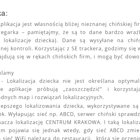
ka:
plikacja jest własnością bliżej nieznanej chińskiej fi
egarka – pamiętajmy, że są to dane bardzo wraż
lokalizacje dziecka). Dane są wysyłane na chiń
nej kontroli. Korzystając z SE trackera, godzimy się 
ajdują się w rękach chińskich firm, i mogą być dowo
eklamy
- Lokalizacja dziecka nie jest określana optymal
e aplikacje próbują „zaoszczędzić” i korzysta
adnych map i rozwiązań lokalizacyjnych.
lepszego lokalizowania dziecka, wykorzystywane są
arek. Wyłapując sieć np. ABCD, serwer chiński sprawd
nacza lokalizację CENTRUM KRAKOWA. I taką lokaliz
em pojawia się jednak wtedy, gdy sieć ABCD zmie
o sieć WiFi należąca do restauracji, która się przeni