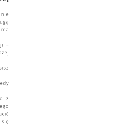
 nie
ługą
e ma
ji –
szej
sisz
iedy
ci z
nego
acić
 się