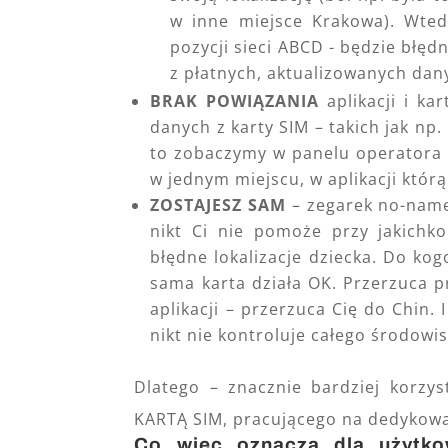
w inne miejsce Krakowa). Wtedy
pozycji sieci ABCD - będzie błęd
z płatnych, aktualizowanych dan
BRAK POWIĄZANIA
aplikacji i ka
danych z karty SIM – takich jak np
to zobaczymy w panelu operatora 
w jednym miejscu, w aplikacji kt
ZOSTAJESZ SAM
– zegarek no-name,
nikt Ci nie pomoże przy jakichk
błędne lokalizacje dziecka. Do kog
sama karta działa OK. Przerzuca 
aplikacji – przerzuca Cię do Chin. 
nikt nie kontroluje całego środowi
Dlatego – znacznie bardziej korzy
KARTĄ SIM, pracującego na dedykowan
Co więc oznacza dla użyt