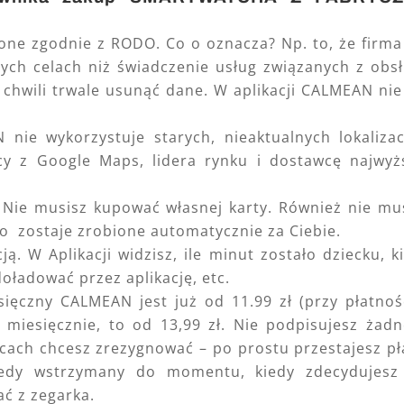
one zgodnie z RODO. Co o oznacza? Np. to, że firma
ych celach niż świadczenie usług związanych z obs
 chwili trwale usunąć dane. W aplikacji CALMEAN ni
 nie wykorzystuje starych, nieaktualnych lokalizac
acy z Google Maps, lidera rynku i dostawcę najwyż
 Nie musisz kupować własnej karty. Również nie mu
o zostaje zrobione automatycznie za Ciebie.
ą. W Aplikacji widzisz, ile minut zostało dziecku, k
oładować przez aplikację, etc.
ięczny CALMEAN jest już od 11.99 zł (przy płatnoś
ić miesięcznie, to od 13,99 zł. Nie podpisujesz żad
ącach chcesz zrezygnować – po prostu przestajesz pł
tedy wstrzymany do momentu, kiedy zdecydujesz
ać z zegarka.