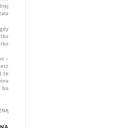
lnej
tała
igdy
stko
stko
no –
jesz
) że
wina
- bo
CZNĄ
ZNĄ