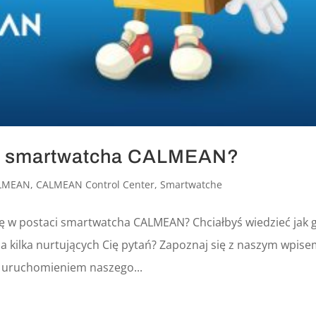
ze smartwatcha CALMEAN?
LMEAN
,
CALMEAN Control Center
,
Smartwatche
ę w postaci smartwatcha CALMEAN? Chciałbyś wiedzieć jak 
 kilka nurtujących Cię pytań? Zapoznaj się z naszym wpise
m uruchomieniem naszego...