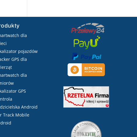
rodukty
artwatch dla
ieci
kalizator pojazdów
acker GPS dla
ierząt
artwatch dla
niorów
kalizator GPS
ntrola
dzicielska Android
r Track Mobile
droid