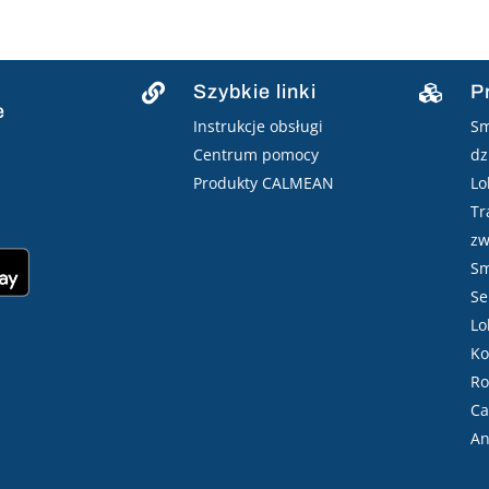
Szybkie linki
P


e
Instrukcje obsługi
Sm
Centrum pomocy
dz
Produkty CALMEAN
Lo
Tr
zw
Sm
Se
Lo
Ko
Ro
Ca
An