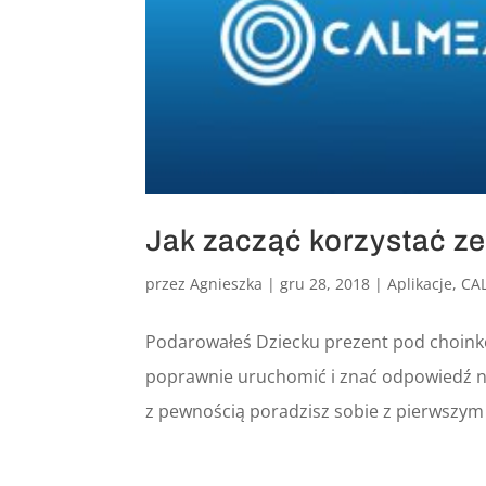
Jak zacząć korzystać 
przez
Agnieszka
|
gru 28, 2018
|
Aplikacje
,
CA
Podarowałeś Dziecku prezent pod choink
poprawnie uruchomić i znać odpowiedź na
z pewnością poradzisz sobie z pierwszy