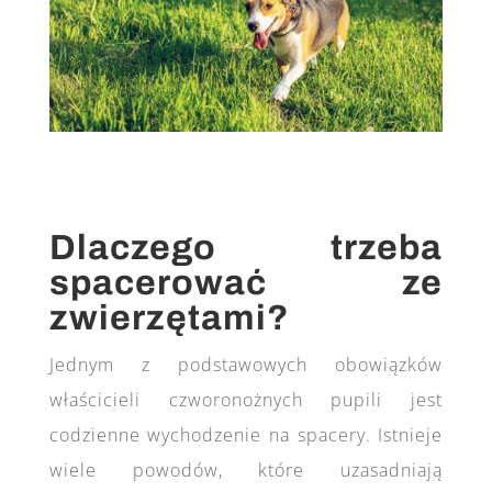
Dlaczego trzeba
spacerować ze
zwierzętami?
Jednym z podstawowych obowiązków
właścicieli czworonożnych pupili jest
codzienne wychodzenie na spacery. Istnieje
wiele powodów, które uzasadniają