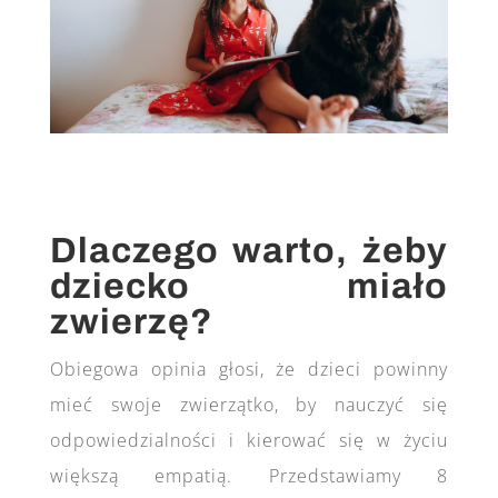
Dlaczego warto, żeby
dziecko miało
zwierzę?
Obiegowa opinia głosi, że dzieci powinny
mieć swoje zwierzątko, by nauczyć się
odpowiedzialności i kierować się w życiu
większą empatią. Przedstawiamy 8