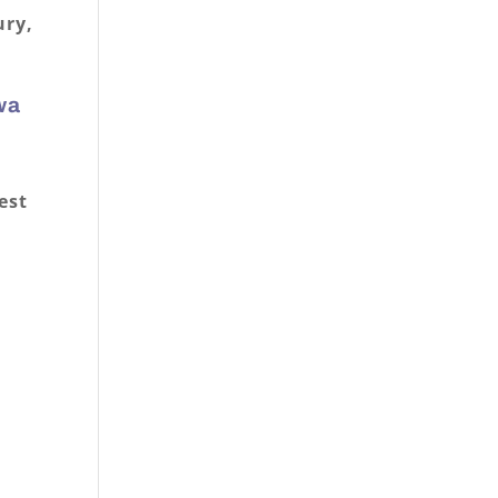
ury,
wa
est