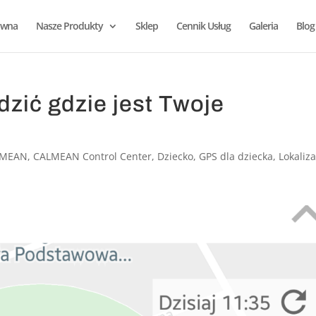
ówna
Nasze Produkty
Sklep
Cennik Usług
Galeria
Blog
dzić gdzie jest Twoje
LMEAN
,
CALMEAN Control Center
,
Dziecko
,
GPS dla dziecka
,
Lokaliza