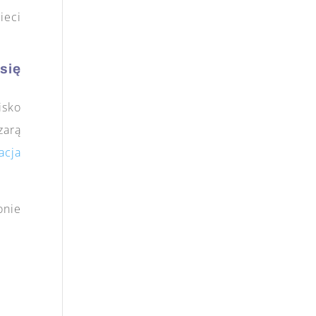
ieci
się
isko
zarą
acja
onie