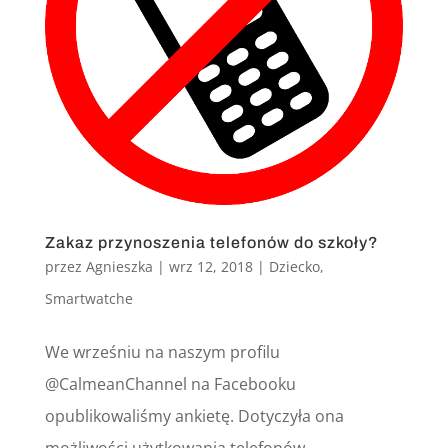
Zakaz przynoszenia telefonów do szkoły?
przez
Agnieszka
|
wrz 12, 2018
|
Dziecko
,
Smartwatche
We wrześniu na naszym profilu
@CalmeanChannel na Facebooku
opublikowaliśmy ankietę. Dotyczyła ona