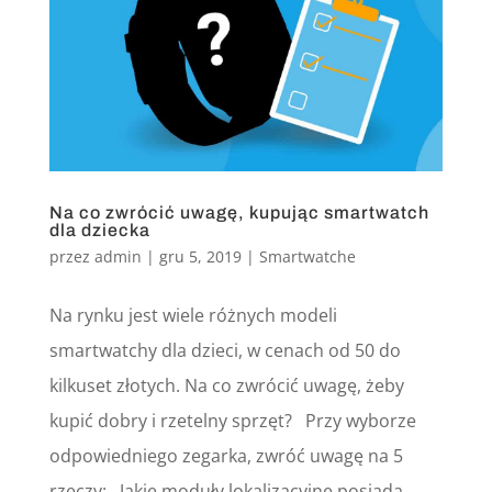
Na co zwrócić uwagę, kupując smartwatch
dla dziecka
przez
admin
|
gru 5, 2019
|
Smartwatche
Na rynku jest wiele różnych modeli
smartwatchy dla dzieci, w cenach od 50 do
kilkuset złotych. Na co zwrócić uwagę, żeby
kupić dobry i rzetelny sprzęt? Przy wyborze
odpowiedniego zegarka, zwróć uwagę na 5
rzeczy: Jakie moduły lokalizacyjne posiada...