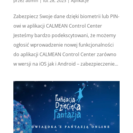
przez
admin
|
lut 28, 2023
|
Aplikacje
Zabezpiecz Swoje dane dzięki biometrii lub PIN-
owi w aplikacji CALMEAN Control Center
Jesteśmy bardzo podekscytowani, że możemy
ogłosić wprowadzenie nowej funkcjonalności
do aplikacji CALMEAN Control Center zarówno
w wersji na iOS jak i Android – zabezpieczenie...